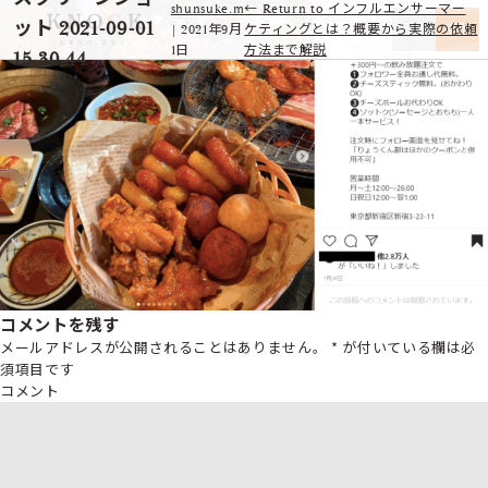
shunsuke.m
←
Return to インフルエンサーマー
ット 2021-09-01
|
2021年9月
ケティングとは？概要から実際の依頼
1日
方法まで解説
15.30.44
コメントを残す
メールアドレスが公開されることはありません。
*
が付いている欄は必
須項目です
コメント