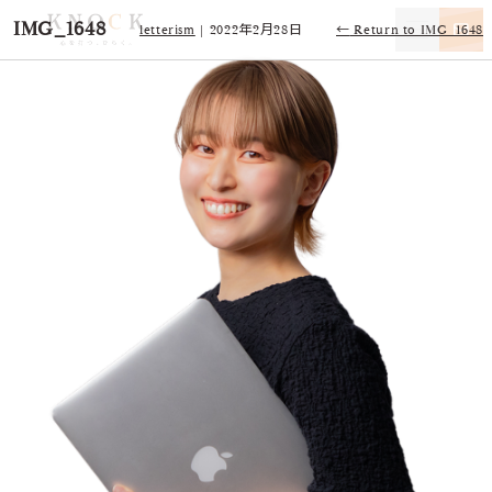
IMG_1648
letterism
|
2022年2月28日
←
Return to IMG_1648