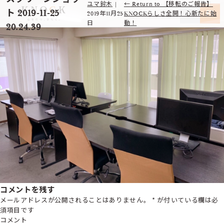
ユマ鈴木
|
←
Return to 【移転のご報告】
ト 2019-11-25
2019年11月25
KNOCKらしさ全開！心新たに始
日
動！
20.24.39
コメントを残す
メールアドレスが公開されることはありません。
*
が付いている欄は必
須項目です
コメント