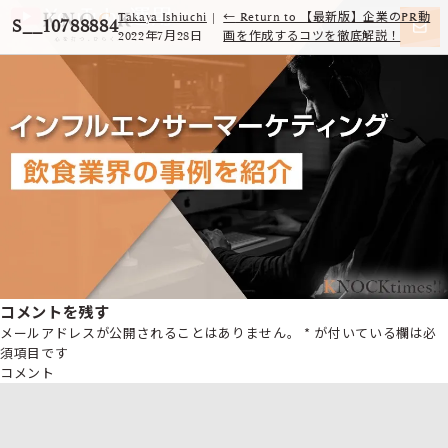
Takaya Ishiuchi
|
←
Return to 【最新版】企業のPR動
S__10788884
2022年7月28日
画を作成するコツを徹底解説！
コメントを残す
メールアドレスが公開されることはありません。
*
が付いている欄は必
須項目です
コメント