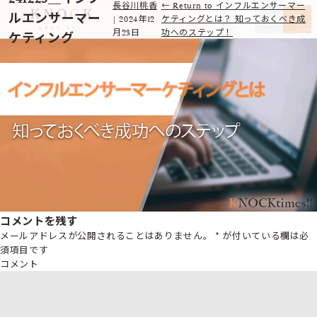
長谷川桃香
←
Return to インフルエンサーマー
ルエンサーマー
|
2024年12
ケティングとは？ 知っておくべき成
月23日
功へのステップ！
ケティング
コメントを残す
メールアドレスが公開されることはありません。
*
が付いている欄は必
須項目です
コメント