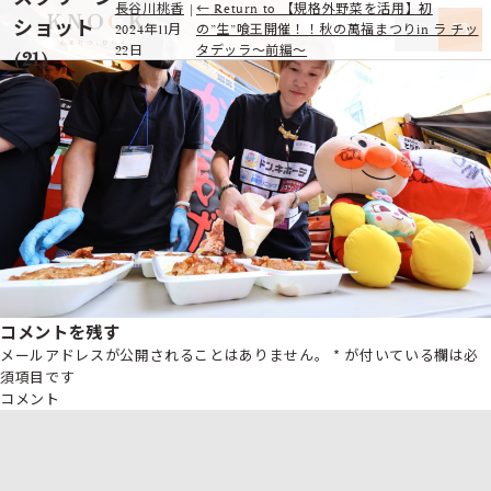
長谷川桃香
|
←
Return to 【規格外野菜を活用】初
ショット
2024年11月
の”生”喰王開催！！秋の萬福まつりin ラ チッ
22日
タデッラ～前編～
(21)
コメントを残す
メールアドレスが公開されることはありません。
*
が付いている欄は必
須項目です
コメント