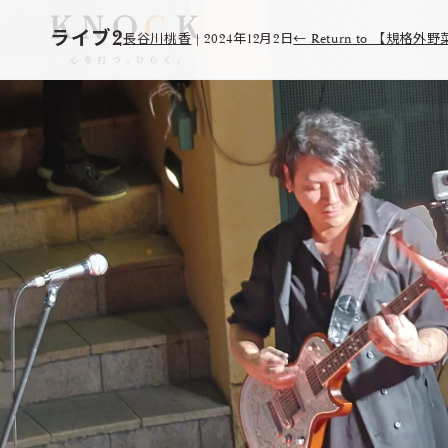
ライブ2
長谷川桃香
|
2024年12月2日
←
Return to 【規