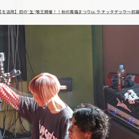
格外野菜を活用】初の”生”喰王開催！！秋の萬福まつりin ラ チッタデッラ～前
ABOUT
SERVICE
WORKS