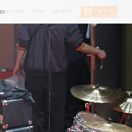
編～
CREATORS
NEWS
RECRUIT
CONTACT
‹
›