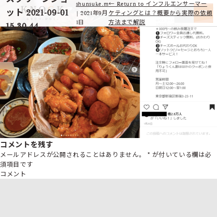
shunsuke.m
←
Return to インフルエンサーマー
ット 2021-09-01
|
2021年9月
ケティングとは？概要から実際の依頼
1日
方法まで解説
15.30.44
コメントを残す
メールアドレスが公開されることはありません。
*
が付いている欄は必
須項目です
コメント