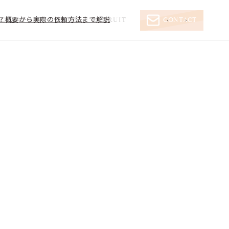
とは？概要から実際の依頼方法まで解説
CREATORS
NEWS
RECRUIT
CONTACT
‹
›