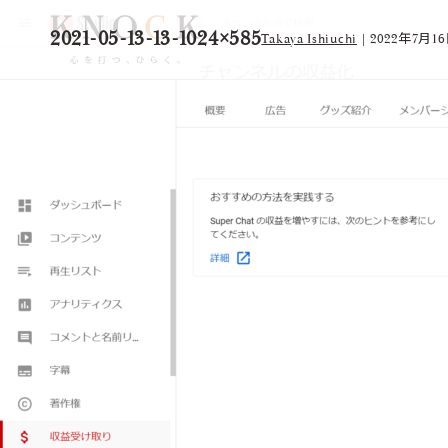
2021-05-13-13-1024×585
Takaya Ishiuchi
|
2022年7月1