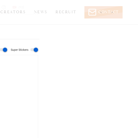
CREATORS
NEWS
RECRUIT
CONTACT
‹
›