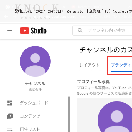
20
knock
|
2021年2月12日
←
Return to 【企業様向け】You