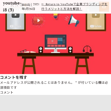
youtube-
knock
|
2021
←
Return to YouTubeで企業ブランディングを
i8 (3)
年1月26日
行うメリットと方法を解説！
コメントを残す
メールアドレスが公開されることはありません。
*
が付いている欄は必
須項目です
コメント