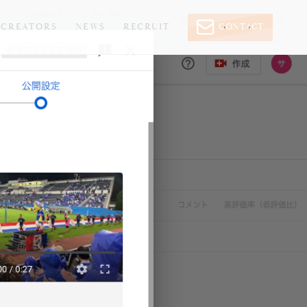
CREATORS
NEWS
RECRUIT
CONTACT
‹
›