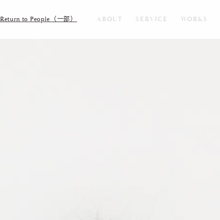
Return to People（一部）
ABOUT
SERVICE
WORKS