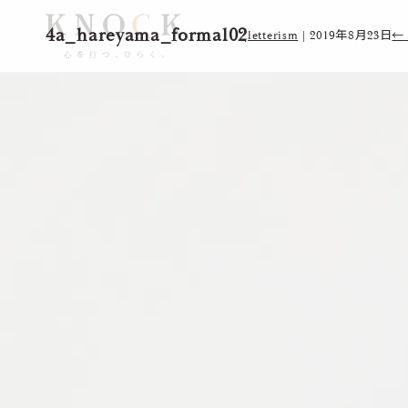
4a_hareyama_formal02
letterism
|
2019年8月23日
←