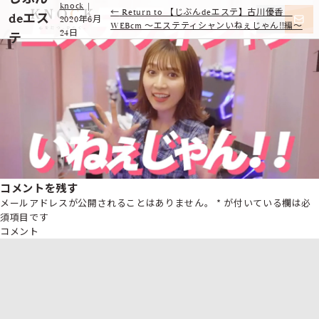
knock
|
←
Return to 【じぶんdeエステ】古川優香
deエス
2020年6月
WEBcm 〜エステティシャンいねぇじゃん‼︎編〜
24日
テ
コメントを残す
メールアドレスが公開されることはありません。
*
が付いている欄は必
須項目です
コメント