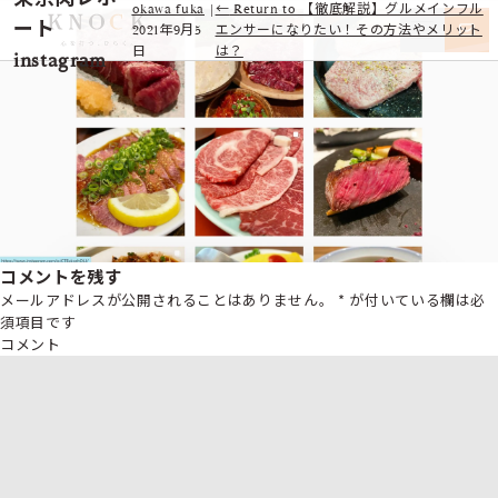
okawa fuka
|
←
Return to 【徹底解説】グルメインフル
ート
2021年9月5
エンサーになりたい！その方法やメリット
日
は？
instagram
コメントを残す
メールアドレスが公開されることはありません。
*
が付いている欄は必
須項目です
コメント