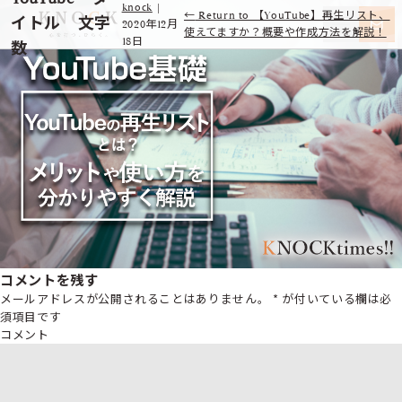
knock
|
←
Return to 【YouTube】再生リスト、
イトル 文字
2020年12月
使えてますか？概要や作成方法を解説！
18日
数
コメントを残す
メールアドレスが公開されることはありません。
*
が付いている欄は必
須項目です
コメント