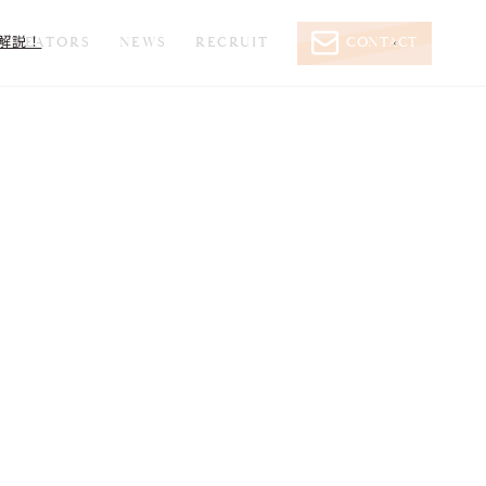
を解説！
CREATORS
NEWS
RECRUIT
CONTACT
‹