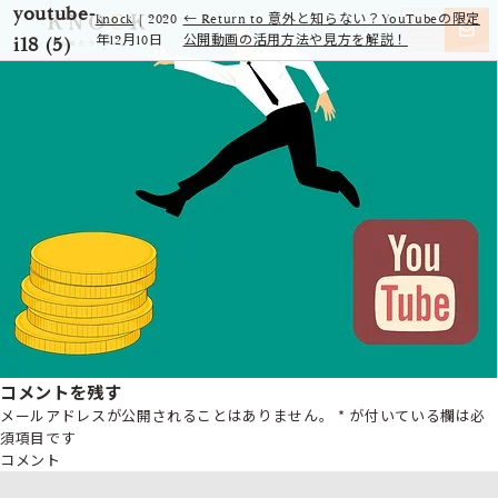
youtube-
knock
|
2020
←
Return to 意外と知らない？YouTubeの限定
i18 (5)
年12月10日
公開動画の活用方法や見方を解説！
コメントを残す
メールアドレスが公開されることはありません。
*
が付いている欄は必
須項目です
コメント