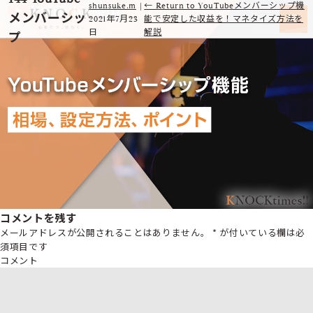
shunsuke.m
|
←
Return to YouTubeメンバーシップ機
メンバーシッ
2021年7月23
能で安定した収益を！マネタイズ方法を
日
解説
プ
コメントを残す
メールアドレスが公開されることはありません。
*
が付いている欄は必
須項目です
コメント