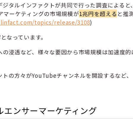
デジタルインファクトが共同で行った調査によると
ィアマーケティングの市場規模が
1兆円を超える
と推
alinfact.com/topics/release/3108
)
字となっています。
活への浸透など、様々な要因から市場規模は加速度的
トの方々がYouTubeチャンネルを開設するなど、
。
フルエンサーマーケティング