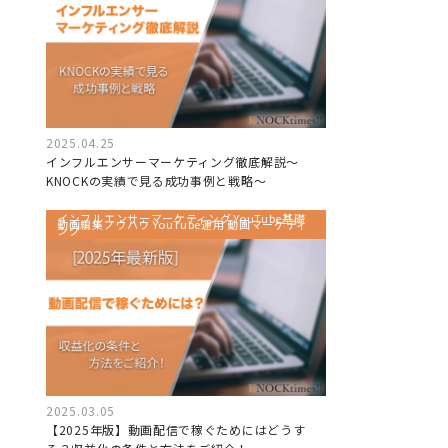
2025.04.25
インフルエンサーマーケティング徹底解説～
KNOCKの実績で見る成功事例と戦略～
インフルエンサーマーケティング YouTube基礎
動画編集ノウハウ YouTube運用 動画マーケティ
ング
2025.03.05
【2025年版】動画配信で稼ぐためにはどうす