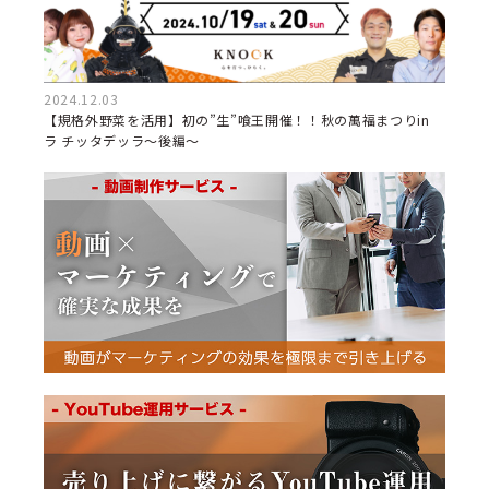
2024.12.03
【規格外野菜を活用】初の”生”喰王開催！！秋の萬福まつりin
ラ チッタデッラ～後編～