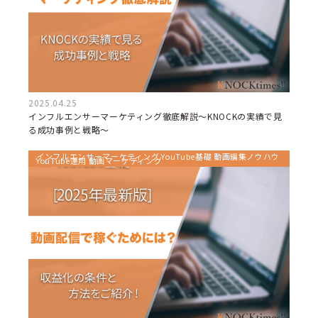
2025.04.25
インフルエンサーマーケティング徹底解説～KNOCKの実績で見
る成功事例と戦略～
インフルエンサーマーケティング YouTube基礎 動画編集ノウハウ
YouTube運用 動画マーケティング