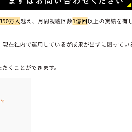
350万人
越え、月間視聴回数
1億回
以上の実績を有
、現在社内で運用しているが成果が出ずに困ってい
。
ただくことができます。
ため
め
め